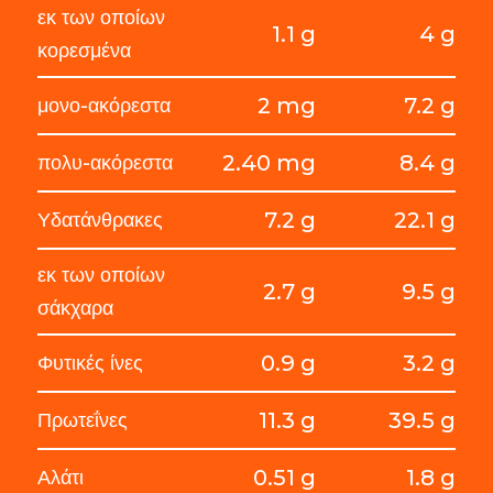
εκ των οποίων
1.1 g
4 g
κορεσμένα
2 mg
7.2 g
μονο-ακόρεστα
2.40 mg
8.4 g
πολυ-ακόρεστα
7.2 g
22.1 g
Υδατάνθρακες
εκ των οποίων
2.7 g
9.5 g
σάκχαρα
0.9 g
3.2 g
Φυτικές ίνες
11.3 g
39.5 g
Πρωτεΐνες
0.51 g
1.8 g
Αλάτι