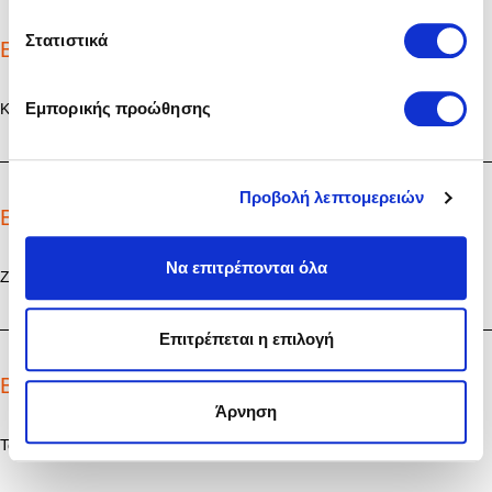
Στατιστικά
Βήμα 4
Κόβετε τα ροδάκινα σε κύβους 1 εκ. και τα μοιράζετε στα μπολ.
Εμπορικής προώθησης
Προβολή λεπτομερειών
Βήμα 5
Να επιτρέπονται όλα
Ζεσταίνετε το σησαμέλαιο και σοτάρετε τα κομμάτια τσιπούρας.
Επιτρέπεται η επιλογή
Βήμα 6
Άρνηση
Τα μοιράζετε στα μπολ.