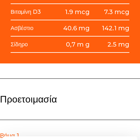
1.9 mcg
7.3 mcg
Βιταμίνη D3
40.6 mg
142.1 mg
Ασβέστιο
0,7 m g
2.5 mg
Σίδηρο
Προετοιμασία
Βήμα 1