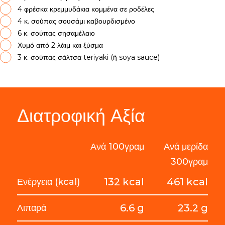
4 φρέσκα κρεμμυδάκια κομμένα σε ροδέλες
4 κ. σούπας σουσάμι καβουρδισμένο
6 κ. σούπας σησαμέλαιο
Χυμό από 2 λάιμ και ξύσμα
3 κ. σούπας σάλτσα teriyaki (ή soya sauce)
Διατροφική Αξία
Ανά 100γραμ
Ανά μερίδα
300γραμ
132 kcal
461 kcal
Ενέργεια (kcal)
6.6 g
23.2 g
Λιπαρά