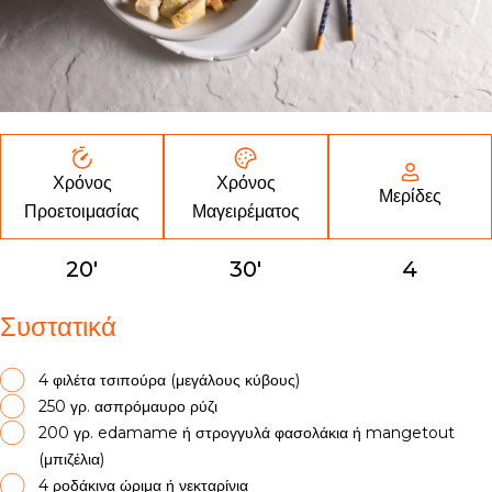
Χρόνος
Χρόνος
Μερίδες
Μαγειρέματος
Προετοιμασίας
20'
30'
4
Συστατικά
4 φιλέτα τσιπούρα (μεγάλους κύβους)
250 γρ. ασπρόμαυρο ρύζι
200 γρ. edamame ή στρογγυλά φασολάκια ή mangetout
(μπιζέλια)
4 ροδάκινα ώριμα ή νεκταρίνια