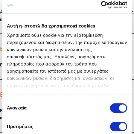
Αφαιρείτε το δέρμα από τα φιλέτα τσιπούρας και τα κόβετε σε μεγάλους
κύβους.
Αυτή η ιστοσελίδα χρησιμοποιεί cookies
Χρησιμοποιούμε cookie για την εξατομίκευση
περιεχομένου και διαφημίσεων, την παροχή λειτουργιών
Βήμα 2
κοινωνικών μέσων και την ανάλυση της
επισκεψιμότητάς μας. Επιπλέον, μοιραζόμαστε
πληροφορίες που αφορούν τον τρόπο που
Ετοιμάζετε το ρύζι στον ατμό και το μοιράζετε σε 4 μπολ.
χρησιμοποιείτε τον ιστότοπό μας με συνεργάτες
κοινωνικών μέσων, διαφήμισης και αναλύσεων, οι
οποίοι ενδεχομένως να τις συνδυάσουν με άλλες
πληροφορίες που τους έχετε παραχωρήσει ή τις οποίες
Βήμα 3
έχουν συλλέξει σε σχέση με την από μέρους σας χρήση
Επιλογή
των υπηρεσιών τους.
Αναγκαία
συγκατάθεσης
Βράζετε τα μπιζέλια ή τα edamamae για 2 – 3 λεπτά, τα σουρώνετε
και τα μοιράζετε στα μπολ.
Προτιμήσεις